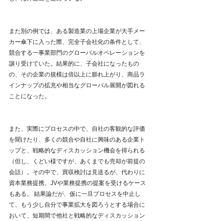
また別の例では、ある製造業の上場企業が大手メー
カー傘下に入った際、完全子会社化の条件として、
競合する一事業部門のグローバルオペレーションを
譲り受けていた。結果的に、子会社になったもの
の、その企業の規模は倍以上に膨れ上がり、商品ラ
インナップの拡充や相当なグローバル展開が図れる
ことになった。
また、実際にプロセスの中で、自社の客観的な評価
を聞けたり、多くの競合や自社に興味のある企業ト
ップと、戦略的なディスカッション機会を得られる
（但し、くどい様ですが、あくまでも売却が前提の
会話）。その中で、買収検討は見送るが、代わりに
資本業務提携、JVや業務提携の提案を受けるケース
もある。 結果論だが、仮に一旦プロセスを中止し
て、もう少し自分で事業拡大を図ろうとする場合に
おいて、短期間で他社と戦略的なディスカッション