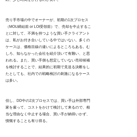
売り手市場の中でオーナーが、初期の1次プロセス
（MOU締結前 or LOI受領前）で、売却を中止するこ
とに対して、不満を持つような買い手クライアント
は、私がお付き合いしている中ではいない。多くの
ケースは、価格目線の違いによるところもある。む
しろ、知らなかった会社を紹介頂いて有難い、と思
われる。また、買い手側も想定していない売却候補
を検討することで、結果的に初期で見送る決断をし
たとしても、社内での戦略検討の刺激になるケース
は多い。
但し、DD中の2次プロセスでは、買い手は外部専門
家を雇って、コストをかけて検討して来るので、相
当な理由なく中止する場合、買い手が納得いかず、
憤慨することも有り得る。