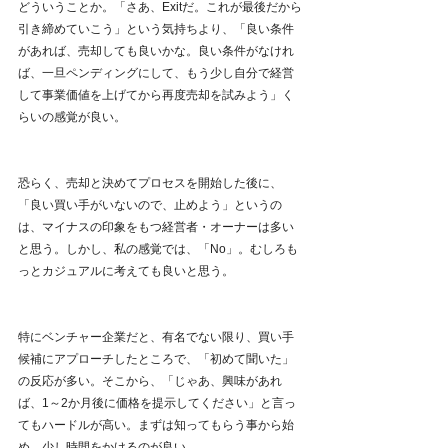
どういうことか。「さあ、Exitだ。これが最後だから
引き締めていこう」という気持ちより、「良い条件
があれば、売却しても良いかな。良い条件がなけれ
ば、一旦ペンディングにして、もう少し自分で経営
して事業価値を上げてから再度売却を試みよう」く
らいの感覚が良い。
恐らく、売却と決めてプロセスを開始した後に、
「良い買い手がいないので、止めよう」というの
は、マイナスの印象をもつ経営者・オーナーは多い
と思う。しかし、私の感覚では、「No」。むしろも
っとカジュアルに考えても良いと思う。
特にベンチャー企業だと、有名でない限り、買い手
候補にアプローチしたところで、「初めて聞いた」
の反応が多い。そこから、「じゃあ、興味があれ
ば、1～2か月後に価格を提示してください」と言っ
てもハードルが高い。まずは知ってもらう事から始
め、少し時間をかけるのが良い。