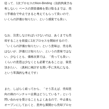
従って、1次プロセスのNon-Binding（法的拘束力を
有しない）ベースの買収価格を受け取るまでは、売
り手都合で中止できると考えてもらって良いので、
いくらの評価か知りたい、という感覚でも良い。
なお、注意しなければいけないのは、あくまでも売
却することを前提に1次プロセスを開始するので、
「いくらの評価か知りたい」という意味は、売る気
はないが、評価だけ知りたい、というの意味ではな
い。少なくとも、価格次第では、「売っても良い」
くらいの意思は少なくとも必要であることは、留意
頂きたい。（真剣に検討する買い手に失礼になる、
という常識的な考えです）
また、しばらく経ってから、「そう言えば、売却意
向の例のベンチャー企業はどうしている？」という
問い合わせを受けることもよくあるので、中止後も
オープンにしておくと、意外な展開から売却プロセ