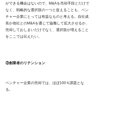
ができる機会はないので、M&Aを売却手段とだけで
なく、戦略的な選択肢の一つと捉えることも、ベン
チャー企業にとっては有益なものと考える。自社成
長か他社とのM&Aを通じて協働して拡大させるか、
売却しておしまいだけでなく、選択肢が増えること
をここでは伝えたい。
③創業者のリテンション
ベンチャー企業の売却では、ほぼ100％課題とな
る。
成長ステージにはよるものの、ほとんどのケース
で、買い手としては、当然最重要キーマンであり、
創業者の力で成長してきたと言っても過言でない評
価をする。一方で、80～90％の買い手候補は、創業