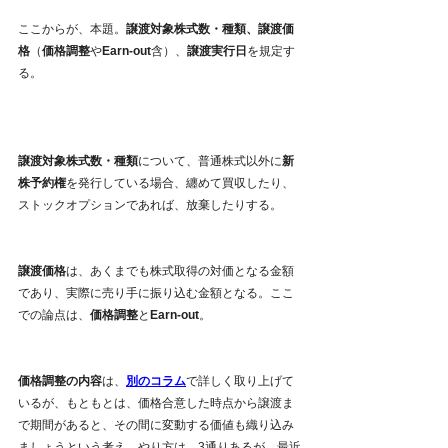
ここからが、本題。
譲渡対象株式数・種類、譲渡価
格
（
価格調整
や
Earn-out
含）、
譲渡実行日
を規定す
る。
譲渡対象株式数・種類
について、普通株式以外に
新
株予約権
を発行している場合、纏めて買収したり、
ストックオプションであれば、放棄したりする。
譲渡価格
は、あくまでも株式取得の対価となる金額
であり、実際に売り手に振り込む金額となる。ここ
での論点は、
価格調整
と
Earn-out
。
価格調整の内容
は、
別のコラム
で詳しく取り上げて
いるが、もともとは、価格合意した時点から譲渡ま
で期間があると、その間に変動する価値も織り込み
ましょうという考え。やり方は、3通りあるが、最近