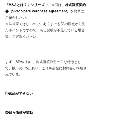
「M&Aとは？」シリーズ
で、今回は、
株式譲渡契約
書（SPA: Share Perchase Agreement）
を簡単に
ご紹介したい。
※法律家ではないので、あくまでもFAの観点から見
たポイントですので、もし説明が不足している場合
等、ご容赦ください。
まず、SPAの前に、株式譲渡取引の主な特徴とし
て、以下の3つがあり、これを前提に契約書が構成さ
れている。
①返品ができない　
②日々価値が変動