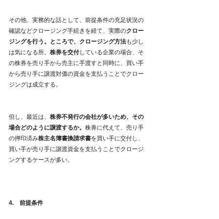
その他、実務的な話として、前提条件の充足状況の
確認などクロージング手続きを経て、実際の
クロー
ジングを行う。ところで、クロージング方法
も少し
は気になる所。
株券を交付
している企業の場合、そ
の株券を売り手から売主に手渡すと同時に、買い手
から売り手に譲渡対価の資金を支払うことでクロー
ジングは成立する。
但し、最近は、
株券不発行の会社が多いため、その
場合どのように譲渡するか。
株券に代えて、売り手
の押印済み
株主名簿書換請求書
を買い手に交付し、
買い手が売り手に譲渡資金を支払うことでクロージ
ングするケースが多い。
4.　前提条件