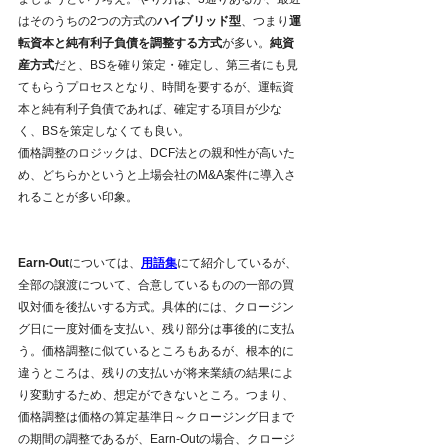
はそのうちの2つの方式の
ハイブリッド型
、つまり
運
転資本と純有利子負債を調整する方式
が多い。
純資
産方式
だと、BSを確り策定・確定し、第三者にも見
てもらうプロセスとなり、時間を要するが、運転資
本と純有利子負債であれば、確定する項目が少な
く、BSを策定しなくても良い。
価格調整のロジックは、DCF法との親和性が高いた
め、どちらかというと上場会社のM&A案件に導入さ
れることが多い印象。
Earn-Out
については、
用語集
にて紹介しているが、
全部の譲渡について、合意しているものの一部の買
収対価を後払いする方式。具体的には、クロージン
グ日に一度対価を支払い、残り部分は事後的に支払
う。価格調整に似ているところもあるが、根本的に
違うところは、残りの支払いが将来業績の結果によ
り変動するため、想定ができないところ。つまり、
価格調整は価格の算定基準日～クロージング日まで
の期間の調整であるが、Earn-Outの場合、クロージ