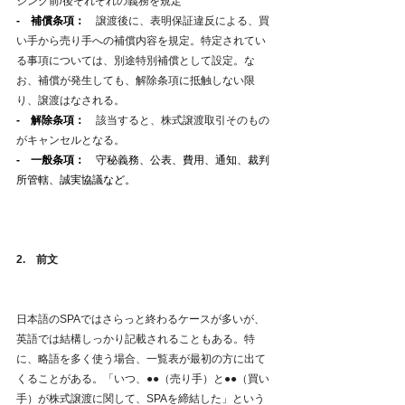
ジング前/後それぞれの義務を規定
-　補償条項：
　譲渡後に、表明保証違反による、買
い手から売り手への補償内容を規定。特定されてい
る事項については、別途特別補償として設定。な
お、補償が発生しても、解除条項に抵触しない限
り、譲渡はなされる。
-　解除条項：
　該当すると、株式譲渡取引そのもの
がキャンセルとなる。
-　一般条項：　
守秘義務、公表、費用、通知、裁判
所管轄、誠実協議など。
2.　前文　
日本語のSPAではさらっと終わるケースが多いが、
英語では結構しっかり記載されることもある。特
に、略語を多く使う場合、一覧表が最初の方に出て
くることがある。「いつ、●●（売り手）と●●（買い
手）が株式譲渡に関して、SPAを締結した」という