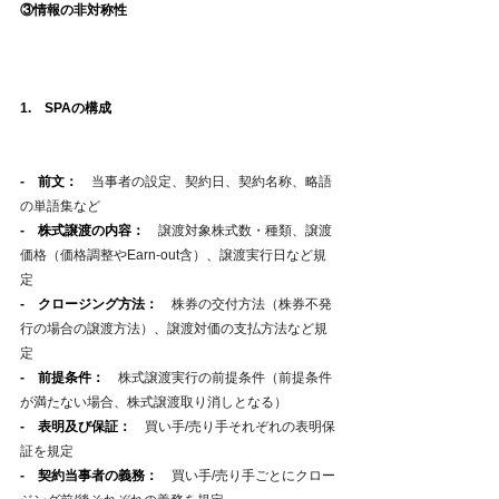
③情報の非対称性
1.　SPAの構成
-　前文：　
当事者の設定、契約日、契約名称、略語
の単語集など
-　株式譲渡の内容：　
譲渡対象株式数・種類、譲渡
価格（価格調整やEarn-out含）、譲渡実行日など規
定
-　クロージング方法：　
株券の交付方法（株券不発
行の場合の譲渡方法）、譲渡対価の支払方法など規
定
-　前提条件：　
株式譲渡実行の前提条件（前提条件
が満たない場合、株式譲渡取り消しとなる）
-　表明及び保証：　
買い手/売り手それぞれの表明保
証を規定
-　契約当事者の義務：　
買い手/売り手ごとにクロー