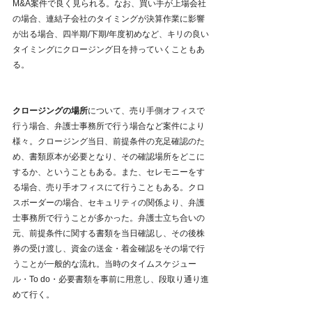
M&A案件で良く見られる。なお、買い手が上場会社
の場合、連結子会社のタイミングが決算作業に影響
が出る場合、四半期/下期/年度初めなど、キリの良い
タイミングにクロージング日を持っていくこともあ
る。
クロージングの場所
について、売り手側オフィスで
行う場合、弁護士事務所で行う場合など案件により
様々。クロージング当日、前提条件の充足確認のた
め、書類原本が必要となり、その確認場所をどこに
するか、ということもある。また、セレモニーをす
る場合、売り手オフィスにて行うこともある。クロ
スボーダーの場合、セキュリティの関係より、弁護
士事務所で行うことが多かった。弁護士立ち合いの
元、前提条件に関する書類を当日確認し、その後株
券の受け渡し、資金の送金・着金確認をその場で行
うことが一般的な流れ。当時のタイムスケジュー
ル・To do・必要書類を事前に用意し、段取り通り進
めて行く。