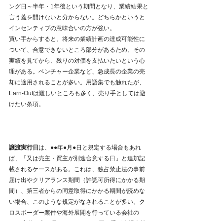
ング日～半年・1年後という期間となり、業績結果と
言う蓋を開けないと分からない。どちらかというと
インセンティブの意味合いの方が強い。
買い手からすると、将来の業績計画の達成可能性に
ついて、合意できないところ部分があるため、その
実績を見てから、残りの対価を支払いたいという心
理がある。ベンチャー企業など、急成長の企業の売
却に適用されることが多い。用語集でも触れたが、
Earn-Outは難しいところも多く、売り手としては避
けたい条項。
譲渡実行日
は、●●年●月●日と規定する場合もあれ
ば、「又は売主・買主が別途合意する日」と追加記
載されるケースがある。これは、独占禁止法の事前
届け出やクリアランス期間（許認可所得にかかる期
間）、第三者からの同意取得にかかる期間が読めな
い場合、このような規定がなされることが多い。ク
ロスボーダー案件や海外展開を行っている会社の