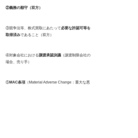
②義務の順守（双方）
③競争法等、株式買取にあたって
必要な許認可等を
取得済み
であること（双方）
④対象会社における
譲渡承認決議
（譲渡制限会社の
場合、売り手）
⑤
MAC条項
（Material Adverse Change：重大な悪
化）
の不存在。
譲渡までは売り手傘下で対象会社は
経営することになり、締結～譲渡までの期間の重要
な後発事象のリスクは売り手が負うという整理。逆
になかった場合、取引実行の義務を買い手が負うこ
とにある。経済環境、株式市場、規制・環境の変化
など外部要因はどう扱うかなどの問題もある。（売
り手）