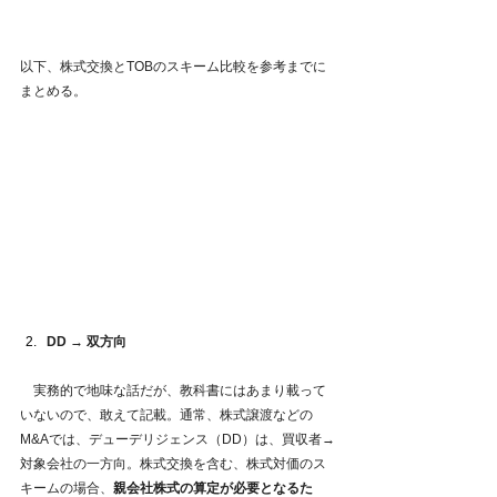
以下、株式交換とTOBのスキーム比較を参考までに
まとめる。
DD → 双方向
　実務的で地味な話だが、教科書にはあまり載って
いないので、敢えて記載。通常、株式譲渡などの
M&Aでは、デューデリジェンス（DD）は、買収者→
対象会社の一方向。株式交換を含む、株式対価のス
キームの場合、
親会社株式の算定が必要となるた