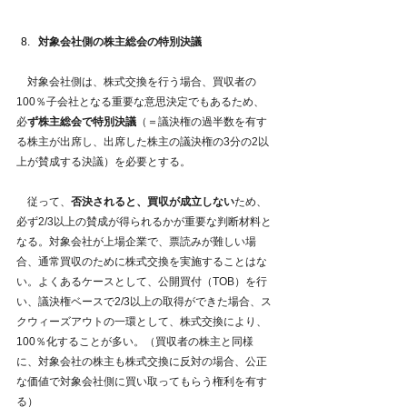
対象会社側の株主総会の特別決議
　対象会社側は、株式交換を行う場合、買収者の
100％子会社となる重要な意思決定でもあるため、
必
ず株主総会で特別決議
（＝議決権の過半数を有す
る株主が出席し、出席した株主の議決権の3分の2以
上が賛成する決議）を必要とする。
　従って、
否決されると、買収が成立しない
ため、
必ず2/3以上の賛成が得られるかが重要な判断材料と
なる。対象会社が上場企業で、票読みが難しい場
合、通常買収のために株式交換を実施することはな
い。よくあるケースとして、公開買付（TOB）を行
い、議決権ベースで2/3以上の取得ができた場合、ス
クウィーズアウトの一環として、株式交換により、
100％化することが多い。（買収者の株主と同様
に、対象会社の株主も株式交換に反対の場合、公正
な価値で対象会社側に買い取ってもらう権利を有す
る）