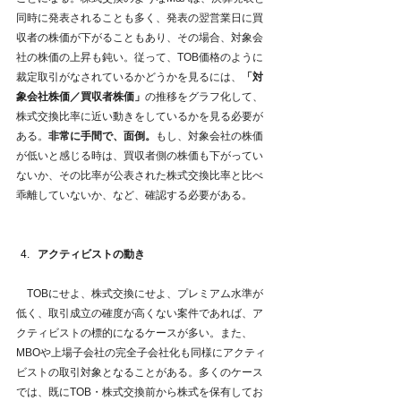
同時に発表されることも多く、発表の翌営業日に買
収者の株価が下がることもあり、その場合、対象会
社の株価の上昇も鈍い。従って、TOB価格のように
裁定取引がなされているかどうかを見るには、
「対
象会社株価／買収者株価」
の推移をグラフ化して、
株式交換比率に近い動きをしているかを見る必要が
ある。
非常に手間で、面倒。
もし、対象会社の株価
が低いと感じる時は、買収者側の株価も下がってい
ないか、その比率が公表された株式交換比率と比べ
乖離していないか、など、確認する必要がある。
アクティビストの動き
　TOBにせよ、株式交換にせよ、プレミアム水準が
低く、取引成立の確度が高くない案件であれば、ア
クティビストの標的になるケースが多い。また、
MBOや上場子会社の完全子会社化も同様にアクティ
ビストの取引対象となることがある。多くのケース
では、既にTOB・株式交換前から株式を保有してお