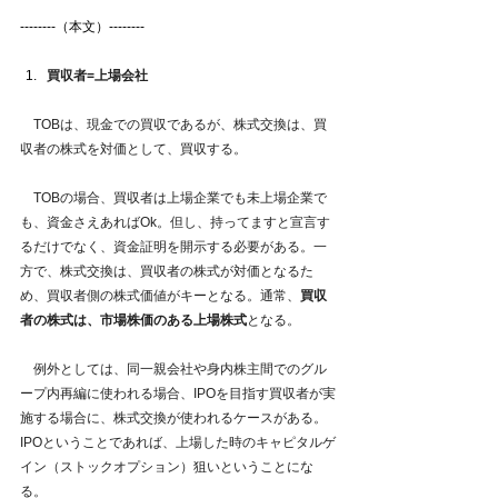
--------（本文）--------
買収者=上場会社
　TOBは、現金での買収であるが、株式交換は、買
収者の株式を対価として、買収する。
　TOBの場合、買収者は上場企業でも未上場企業で
も、資金さえあればOk。但し、持ってますと宣言す
るだけでなく、資金証明を開示する必要がある。一
方で、株式交換は、買収者の株式が対価となるた
め、買収者側の株式価値がキーとなる。通常、
買収
者の株式は、市場株価のある上場株式
となる。
　例外としては、同一親会社や身内株主間でのグル
ープ内再編に使われる場合、IPOを目指す買収者が実
施する場合に、株式交換が使われるケースがある。
IPOということであれば、上場した時のキャピタルゲ
イン（ストックオプション）狙いということにな
る。