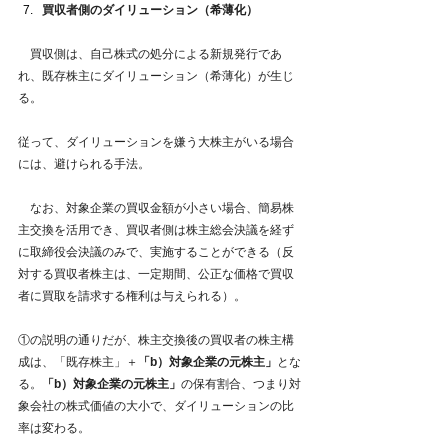
買収者側のダイリューション（希薄化）
　買収側は、自己株式の処分による新規発行であ
れ、既存株主にダイリューション（希薄化）が生じ
る。
従って、ダイリューションを嫌う大株主がいる場合
には、避けられる手法。
　なお、対象企業の買収金額が小さい場合、簡易株
主交換を活用でき、買収者側は株主総会決議を経ず
に取締役会決議のみで、実施することができる（反
対する買収者株主は、一定期間、公正な価格で買収
者に買取を請求する権利は与えられる）。
①の説明の通りだが、株主交換後の買収者の株主構
成は、「既存株主」＋
「b）対象企業の元株主」
とな
る。
「b）対象企業の元株主」
の保有割合、つまり対
象会社の株式価値の大小で、ダイリューションの比
率は変わる。