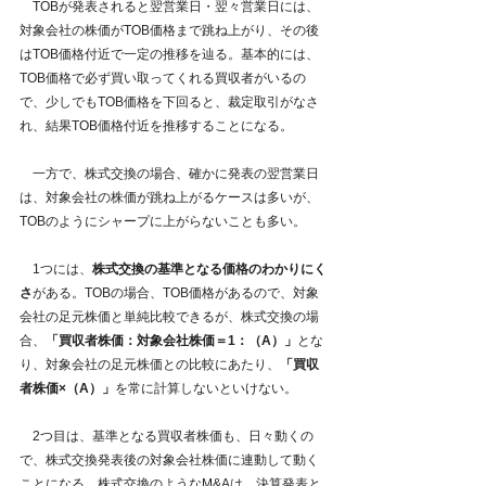
　TOBが発表されると翌営業日・翌々営業日には、
対象会社の株価がTOB価格まで跳ね上がり、その後
はTOB価格付近で一定の推移を辿る。基本的には、
TOB価格で必ず買い取ってくれる買収者がいるの
で、少しでもTOB価格を下回ると、裁定取引がなさ
れ、結果TOB価格付近を推移することになる。
　一方で、株式交換の場合、確かに発表の翌営業日
は、対象会社の株価が跳ね上がるケースは多いが、
TOBのようにシャープに上がらないことも多い。
　1つには、
株式交換の基準となる価格のわかりにく
さ
がある。TOBの場合、TOB価格があるので、対象
会社の足元株価と単純比較できるが、株式交換の場
合、
「買収者株価：対象会社株価＝1：（A）」
とな
り、対象会社の足元株価との比較にあたり、
「買収
者株価×（A）」
を常に計算しないといけない。
　2つ目は、基準となる買収者株価も、日々動くの
で、株式交換発表後の対象会社株価に連動して動く
ことになる。株式交換のようなM&Aは、決算発表と