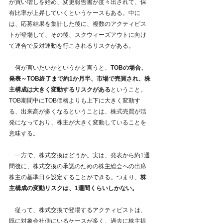
が買い増しを始め、変更報告書が度々出されて、保
有比率が上昇していくというケースもある。中に
は、応募結果を集計した後に、複数のアクティビス
トが登場して、その後、スクウィーズアウトに向け
て連合で反対運動を行こされるリスクがある。
　何が言いたいかというかと言うと、
TOBの場合、
発表～TOB終了まで約1か月半、市場で売買され、株
主構成は大きく変動するリスクがある
ということ。
TOB期間中にTOB価格よりも上下に大きく変動す
る、出来高が多くなるということは、株式売買が活
発になっており、株主が大きく変動していることを
意味する。
　一方で、株式交換はどうか。実は、発表から約1週
間後に、株式交換の承認のための株主総会への出席
株主の基準日を設定することができる。つまり、
株
主構成の変動リスクは、1週間くらいしかない。
　従って、株式交換で登場するアクティビストは、
既に対象会社側にいるケースが多く、過去に株主提