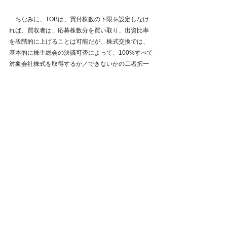
　ちなみに、TOBは、買付株数の下限を設定しなけ
れば、買収者は、応募株数分を買い取り、出資比率
を段階的に上げることは可能だが、株式交換では、
基本的に株主総会の決議可否によって、100%すべて
対象会社株式を取得するか／できないかの二者択一
となる。
対象会社側が株主を説得
　TOBの場合、買収者側が対象会社の株主に買収の
意義と買収プレミアムをアピールして、成立させる
構図となる。一応、対象会社側は、買収者側の
100％買収を前提としたTOBに対して、受け身の立
場で、賛同する形をとり、株主に応募推奨（売却し
た方が良いよとアナウンス）を行うことが一般的。
　但し、TOBの成立可否は、買収プレミアムの水準
によるところが大きく、買収価格の引き上げ判断