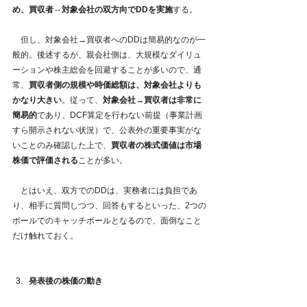
め、買収者⇔対象会社の双方向でDDを実施
する。
　但し、対象会社→買収者へのDDは簡易的なのが一
般的。後述するが、親会社側は、大規模なダイリュ
ーションや株主総会を回避することが多いので、通
常、
買収者側の規模や時価総額は、対象会社よりも
かなり大きい
。従って、
対象会社→買収者は非常に
簡易的
であり、DCF算定を行わない前提（事業計画
すら開示されない状況）で、公表外の重要事実がな
いことのみ確認した上で、
買収者の株式価値は市場
株価で評価される
ことが多い。
　とはいえ、双方でのDDは、実務者には負担であ
り、相手に質問しつつ、回答もするといった、2つの
ボールでのキャッチボールとなるので、面倒なこと
だけ触れておく。
発表後の株価の動き