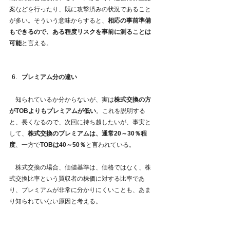
案などを行ったり、既に攻撃済みの状況であること
が多い。そういう意味からすると、
相応の事前準備
もできるので、ある程度リスクを事前に測ることは
可能
と言える。
プレミアム分の違い
　知られているか分からないが、実は
株式交換の方
がTOBよりもプレミアムが低い
。これを説明する
と、長くなるので、次回に持ち越したいが、事実と
して、
株式交換のプレミアムは、通常20～30％程
度
、一方で
TOBは40～50％
と言われている。
　株式交換の場合、価値基準は、価格ではなく、株
式交換比率という買収者の株価に対する比率であ
り、プレミアムが非常に分かりにくいことも、あま
り知られていない原因と考える。