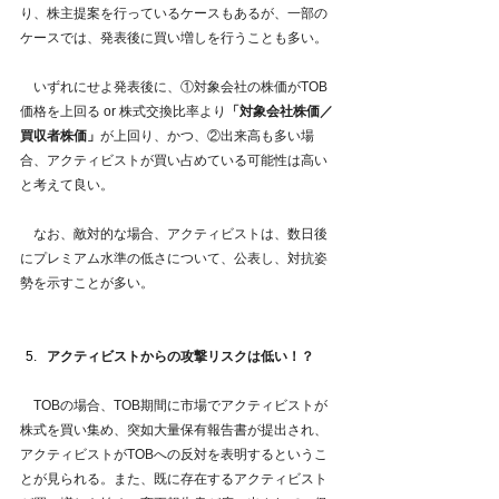
り、株主提案を行っているケースもあるが、一部の
ケースでは、発表後に買い増しを行うことも多い。
　いずれにせよ発表後に、①対象会社の株価がTOB
価格を上回る or 株式交換比率より
「対象会社株価／
買収者株価」
が上回り、かつ、②出来高も多い場
合、アクティビストが買い占めている可能性は高い
と考えて良い。
　なお、敵対的な場合、アクティビストは、数日後
にプレミアム水準の低さについて、公表し、対抗姿
勢を示すことが多い。
アクティビストからの攻撃リスクは低い！？
　TOBの場合、TOB期間に市場でアクティビストが
株式を買い集め、突如大量保有報告書が提出され、
アクティビストがTOBへの反対を表明するというこ
とが見られる。また、既に存在するアクティビスト