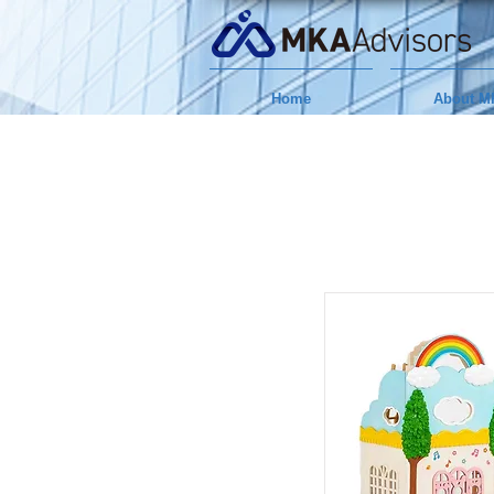
Home
About M