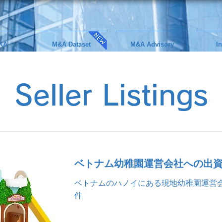
KA
M&A Dataset
M&A Advisory
I
Seller Listings
ベトナム幼稚園運営会社への出
ベトナムのハノイにある現地幼稚園運営
件