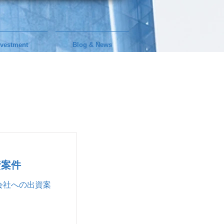
nvestment
Blog & News
資案件
会社への出資案